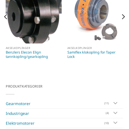
AKSELKOPLINGER
AKSELKOPLINGER
Benzlers Elecon Elign
Samiflex klokopling for Taper
tannkopling/gearkopling
Lock
PRODUKTKATEGORIER
Gearmotorer
(11)
Industrigear
(4)
Elektromotorer
(10)