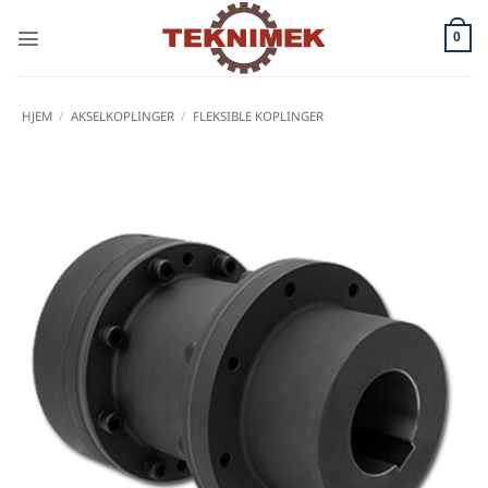
Skip
to
0
content
HJEM
/
AKSELKOPLINGER
/
FLEKSIBLE KOPLINGER